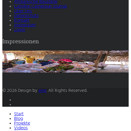
Afrikanische Baustelle
Lumière-Cameroun Journal
Über Uns
Datenschutz
Kontakt
Impressum
Login
Impressionen
© 2026 Design by
einz
. All Rights Reserved.
Start
Blog
Projekte
Videos