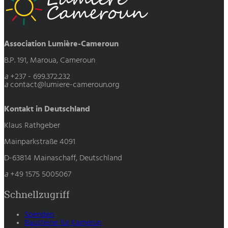
Association Lumière-Cameroun
B.P. 191, Maroua, Cameroun
a
+237 - 699.372.232
a
contact@lumiere-cameroun.org
Kontakt in Deutschland
Klaus Rathgeber
Mainparkstraße 4091
D-63814 Mainaschaff, Deutschland
a
+49 1575 5005067
Schnellzugriff
Spenden
Bausteine für Kamerun