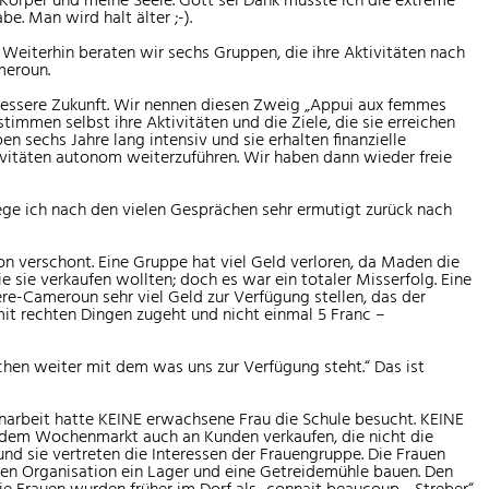
e. Man wird halt älter ;-).
Weiterhin beraten wir sechs Gruppen, die ihre Aktivitäten nach
meroun.
 bessere Zukunft. Wir nennen diesen Zweig „Appui aux femmes
immen selbst ihre Aktivitäten und die Ziele, die sie erreichen
en sechs Jahre lang intensiv und sie erhalten finanzielle
Aktivitäten autonom weiterzuführen. Wir haben dann wieder freie
ge ich nach den vielen Gesprächen sehr ermutigt zurück nach
n verschont. Eine Gruppe hat viel Geld verloren, da Maden die
sie verkaufen wollten; doch es war ein totaler Misserfolg. Eine
re-Cameroun sehr viel Geld zur Verfügung stellen, das der
mit rechten Dingen zugeht und nicht einmal 5 Franc –
chen weiter mit dem was uns zur Verfügung steht.“ Das ist
arbeit hatte KEINE erwachsene Frau die Schule besucht. KEINE
uf dem Wochenmarkt auch an Kunden verkaufen, die nicht die
d sie vertreten die Interessen der Frauengruppe. Die Frauen
en Organisation ein Lager und eine Getreidemühle bauen. Den
ie Frauen wurden früher im Dorf als „connait beaucoup - Streber“