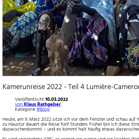
Kamerunreise 2022 - Teil 4 Lumière-Camero
Veröffentlicht
10.03.2022
von
Klaus Rathgeber
Kategorie
#Blog
Heute, am 9. März 2022 sitze ich vor dem Fenster und schau auf
zu Haustür dauert die Reise fünf Stunden. Früher bin ich diese 
dazwischenkommt – und es kommt halt häufig etwas dazwische
Es sind angenehme 32°C, es regnet ein wenig und ein leichter Wi