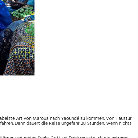
fortabelste Art von Maroua nach Yaoundé zu kommen. Von Haustür
efahren. Dann dauert die Reise ungefähr 28 Stunden, wenn nichts
 Körper und meine Seele. Gott sei Dank musste ich die extreme