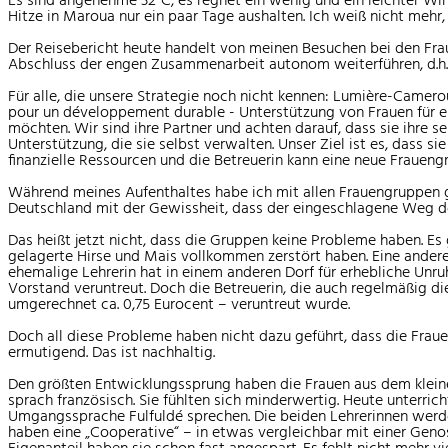
Hitze in Maroua nur ein paar Tage aushalten. Ich weiß nicht mehr, 
Der Reisebericht heute handelt von meinen Besuchen bei den Frau
Abschluss der engen Zusammenarbeit autonom weiterführen, d.h. 
Für alle, die unsere Strategie noch nicht kennen: Lumière-Camer
pour un développement durable - Unterstützung von Frauen für ein
möchten. Wir sind ihre Partner und achten darauf, dass sie ihre se
Unterstützung, die sie selbst verwalten. Unser Ziel ist es, dass 
finanzielle Ressourcen und die Betreuerin kann eine neue Fraueng
Während meines Aufenthaltes habe ich mit allen Frauengruppen g
Deutschland mit der Gewissheit, dass der eingeschlagene Weg der
Das heißt jetzt nicht, dass die Gruppen keine Probleme haben. E
gelagerte Hirse und Mais vollkommen zerstört haben. Eine andere
ehemalige Lehrerin hat in einem anderen Dorf für erhebliche Unru
Vorstand veruntreut. Doch die Betreuerin, die auch regelmäßig di
umgerechnet ca. 0,75 Eurocent – veruntreut wurde.
Doch all diese Probleme haben nicht dazu geführt, dass die Frau
ermutigend. Das ist nachhaltig.
Den größten Entwicklungssprung haben die Frauen aus dem klein
sprach französisch. Sie fühlten sich minderwertig. Heute unterr
Umgangssprache Fulfuldé sprechen. Die beiden Lehrerinnen werden
haben eine „Cooperative“ – in etwas vergleichbar mit einer Gen
Eigenanteil haben sie schon fast angespart. Es fehlt nicht mehr 