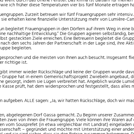
wie ich früher diese Temperaturen vier bis fünf Monate ertragen hab
engruppen. Zurzeit betreuen wir fünf Frauengruppen sehr intensiv. 
sie erhalten keine finanzielle Unterstützung mehr von Lumière-Ca
oun begleitet Frauengruppen in den Dörfern auf ihrem Weg in eine
e nachhaltige Entwicklung.“ Die Gruppen agieren selbständig, best
lbst gesteckten Ziele erreichen. Eine Betreuerin begleitet die Grupp
sie nach den sechs Jahren der Partnerschaft in der Lage sind, ihre 
ruppe begleiten.
esprochen und die meisten von Ihnen auch besucht. Insgesamt flie
 richtige ist.
s gibt immer wieder Rückschläge und keine der Gruppen wurde davo
 Gruppe hat in einem Gemeinschaftsprojekt Zwiebeln angebaut, die 
he gesorgt, indem sie Lügen verbreitet hat. Angeblich würde Lumiè
e Kasse prüft, hat dem widersprochen und festgestellt, dass alles 
en aufgeben. ALLE sagen: „Ja, wir hatten Rückschläge, doch wir ma
en, abgelegenen Dorf Gassa gemacht. Zu Beginn unserer Zusammen
ichten zwei von ihnen die Frauengruppe. Viele können ihre Waren a
 vom Sousprefet (in etwa vergleichbar mit Landrat) eingeladen un
ossenschaft – gegründet und möchte mit Unterstützung einer ander
viel und sie sind sicher, dass sie den Betrag zusammen bekommen. D