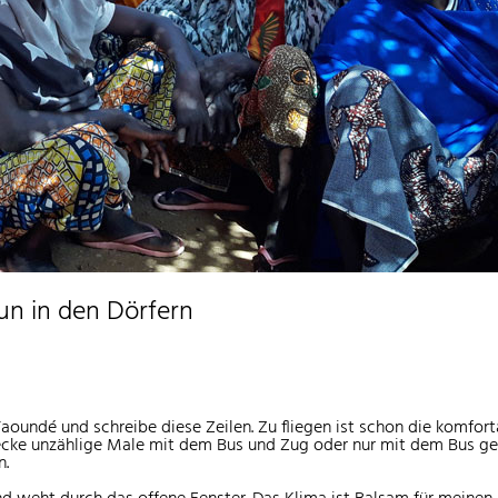
un in den Dörfern
 Yaoundé und schreibe diese Zeilen. Zu fliegen ist schon die kom
Strecke unzählige Male mit dem Bus und Zug oder nur mit dem Bus g
n.
nd weht durch das offene Fenster. Das Klima ist Balsam für meinen